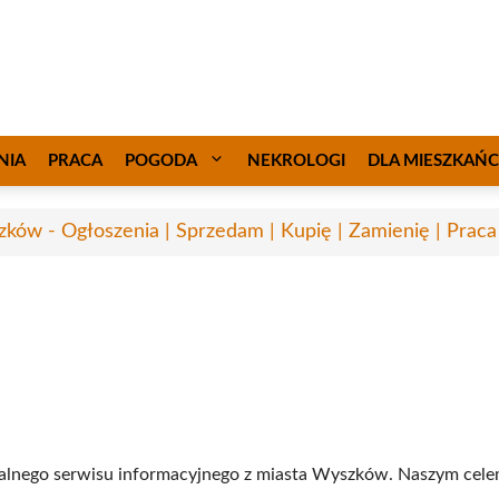
NIA
PRACA
POGODA
NEKROLOGI
DLA MIESZKAŃ
ków - Ogłoszenia | Sprzedam | Kupię | Zamienię | Praca
okalnego serwisu informacyjnego z miasta Wyszków. Naszym cele