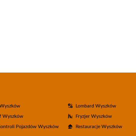
 Wyszków
Lombard Wyszków
af Wyszków
Fryzjer Wyszków
Kontroli Pojazdów Wyszków
Restauracje Wyszków