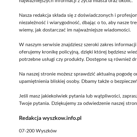
najważniejszych informacji z życia miasta oraz okolic.
Nasza redakcja składa się z doświadczonych i profesjon
niezależność i wiarygodność, dbając o to, aby nasze t
wiemy, jak dostarczać im najważniejsze wiadomości.
W naszym serwisie znajdziesz szeroki zakres informacji
oferujemy kronikę policyjną, dzięki której będziesz wie
potrzebne usługi czy produkty. Dostępne są również dr
Na naszej stronie możesz sprawdzić aktualną pogodę ora
upamiętnienia bliskiej osoby. Dbamy także o bezpiecz
Jeśli masz jakiekolwiek pytania lub wątpliwości, zapr
Twoje pytania. Dziękujemy za odwiedzenie naszej stron
Redakcja wyszkow.info.pl
07-200 Wyszków