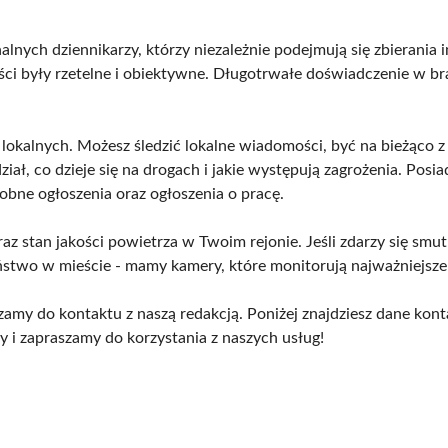
alnych dziennikarzy, którzy niezależnie podejmują się zbierania 
reści były rzetelne i obiektywne. Długotrwałe doświadczenie w b
 lokalnych. Możesz śledzić lokalne wiadomości, być na bieżąco z
dział, co dzieje się na drogach i jakie występują zagrożenia. Pos
obne ogłoszenia oraz ogłoszenia o pracę.
z stan jakości powietrza w Twoim rejonie. Jeśli zdarzy się smu
eństwo w mieście - mamy kamery, które monitorują najważniejsz
aszamy do kontaktu z naszą redakcją. Poniżej znajdziesz dane ko
y i zapraszamy do korzystania z naszych usług!