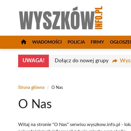
Przejdź
do
treści
WIADOMOŚCI
POLICJA
FIRMY
OGŁOSZE
UWAGA!
Dołącz do nowej grupy
Wysz
Strona główna
/
O Nas
O Nas
Witaj na stronie "O Nas" serwisu wyszkow.info.pl - l