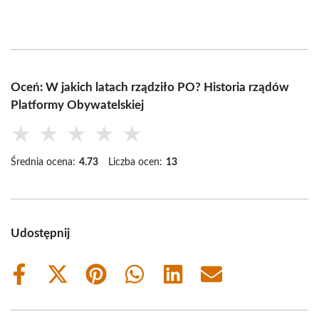
Oceń: W jakich latach rządziło PO? Historia rządów
Platformy Obywatelskiej
★
★
★
★
★
Średnia ocena:
4.73
Liczba ocen:
13
Udostępnij
Share
Share
Share
Share
Share
Share
on
on
on
on
on
on
Facebook
X
Pinterest
WhatsApp
LinkedIn
Email
(Twitter)