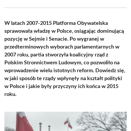
Facebook
X
Pinterest
WhatsApp
LinkedIn
Email
(Twitter)
W latach 2007-2015 Platforma Obywatelska
sprawowała władzę w Polsce, osiągając dominującą
pozycję w Sejmie i Senacie. Po wygranej w
przedterminowych wyborach parlamentarnych w
2007 roku, partia stworzyła koalicyjny rząd z
Polskim Stronnictwem Ludowym, co pozwoliło na
wprowadzenie wielu istotnych reform. Dowiedz się,
w jaki sposób te rządy wpłynęły na kształt polityki
w Polsce i jakie były przyczyny ich końca w 2015
roku.