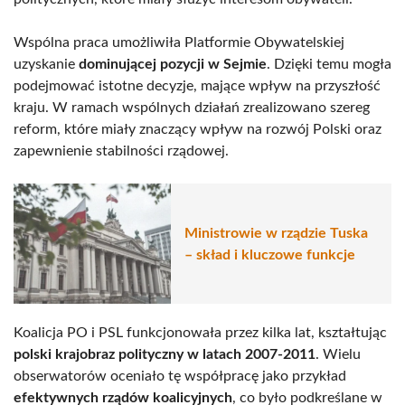
Wspólna praca umożliwiła Platformie Obywatelskiej
uzyskanie
dominującej pozycji w Sejmie
. Dzięki temu mogła
podejmować istotne decyzje, mające wpływ na przyszłość
kraju. W ramach wspólnych działań zrealizowano szereg
reform, które miały znaczący wpływ na rozwój Polski oraz
zapewnienie stabilności rządowej.
Ministrowie w rządzie Tuska
– skład i kluczowe funkcje
Koalicja PO i PSL funkcjonowała przez kilka lat, kształtując
polski krajobraz polityczny w latach 2007-2011
. Wielu
obserwatorów oceniało tę współpracę jako przykład
efektywnych rządów koalicyjnych
, co było podkreślane w