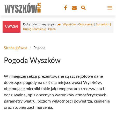
Przejdź
M
do
treści
Dołącz do nowej grupy
Wyszków - Ogłoszenia | Sprzedam |
UWAGA!
Kupię | Zamienię | Praca
Strona główna
/
Pogoda
Pogoda Wyszków
W niniejszej sekcji prezentowane są szczegółowe dane
dotyczące pogody na dziś dla miejscowości Wyszków,
obejmujące mierniki takie jak temperatura rzeczywista i
odczuwalna, opis obecnych warunków atmosferycznych,
parametry wiatru, poziom wilgotności powietrza, ciśnienie
oraz stopień zachmurzenia.