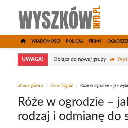
Przejdź
do
treści
WIADOMOŚCI
POLICJA
FIRMY
OGŁOSZE
UWAGA!
Dołącz do nowej grupy
Wysz
Strona główna
/
Dom i Ogród
/
Róże w ogrodzie – jak wyb
Róże w ogrodzie – j
rodzaj i odmianę do