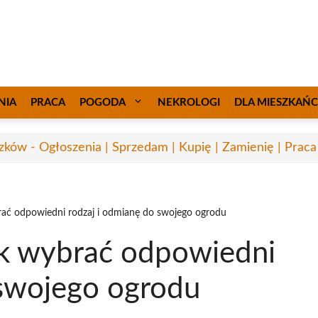
NIA
PRACA
POGODA
NEKROLOGI
DLA MIESZKAŃ
ków - Ogłoszenia | Sprzedam | Kupię | Zamienię | Praca
rać odpowiedni rodzaj i odmianę do swojego ogrodu
ak wybrać odpowiedni
 swojego ogrodu