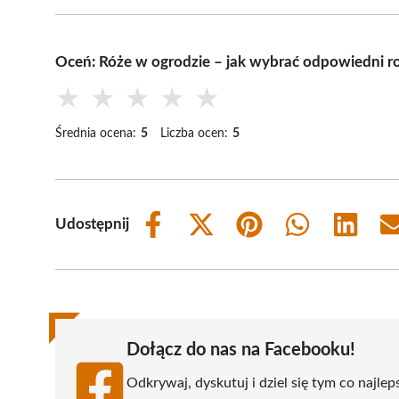
Oceń: Róże w ogrodzie – jak wybrać odpowiedni r
★
★
★
★
★
Średnia ocena:
5
Liczba ocen:
5
Udostępnij
Share
Share
Share
Share
Share
on
on
on
on
on
Facebook
X
Pinterest
WhatsApp
LinkedIn
(Twitter)
Dołącz do nas na Facebooku!
Odkrywaj, dyskutuj i dziel się tym co najlep