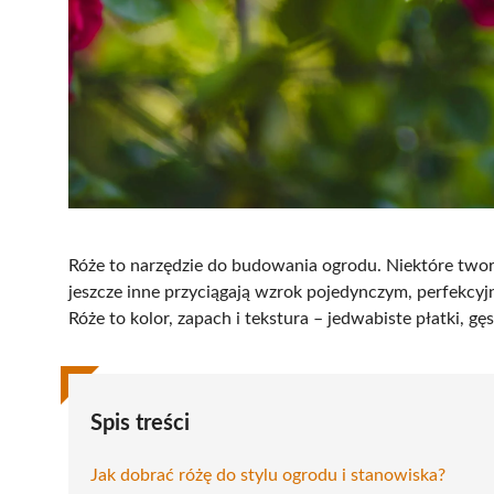
Róże to narzędzie do budowania ogrodu. Niektóre twor
jeszcze inne przyciągają wzrok pojedynczym, perfekcyj
Róże to kolor, zapach i tekstura – jedwabiste płatki, g
Spis treści
Jak dobrać różę do stylu ogrodu i stanowiska?