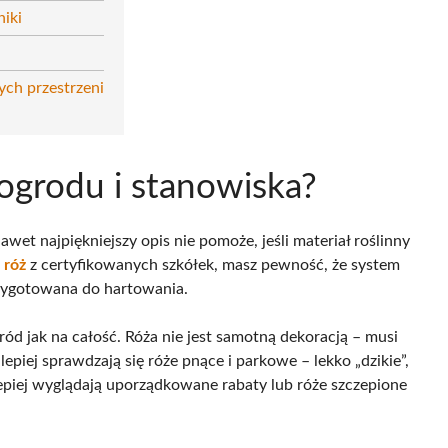
niki
ch przestrzeni
 ogrodu i stanowiska?
et najpiękniejszy opis nie pomoże, jeśli materiał roślinny
 róż
z certyfikowanych szkółek, masz pewność, że system
przygotowana do hartowania.
ód jak na całość. Róża nie jest samotną dekoracją – musi
epiej sprawdzają się róże pnące i parkowe – lekko „dzikie”,
piej wyglądają uporządkowane rabaty lub róże szczepione