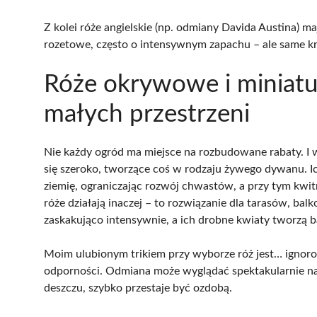
Z kolei róże angielskie (np. odmiany Davida Austina) m
rozetowe, często o intensywnym zapachu – ale same kr
Róże okrywowe i miniatu
małych przestrzeni
Nie każdy ogród ma miejsce na rozbudowane rabaty. I w
się szeroko, tworzące coś w rodzaju żywego dywanu. Ic
ziemię, ograniczając rozwój chwastów, a przy tym kw
róże działają inaczej – to rozwiązanie dla tarasów, ba
zaskakująco intensywnie, a ich drobne kwiaty tworzą ba
Moim ulubionym trikiem przy wyborze róż jest… ignorow
odporności. Odmiana może wyglądać spektakularnie na z
deszczu, szybko przestaje być ozdobą.