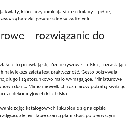
ają kwiaty, które przypominają stare odmiany – pełne,
zewy są bardziej powtarzalne w kwitnieniu.
rowe – rozwiązanie do
łaśnie tu pojawiają się róże okrywowe – niskie, rozrastające
h największą zaletą jest praktyczność. Gęsto pokrywają
itną długo i są stosunkowo mało wymagające. Miniaturowe
lkonów i donic. Mimo niewielkich rozmiarów potrafią kwitnąć
rdzo dekoracyjny efekt z bliska.
anie zdjęć katalogowych i skupienie się na opisie
djęciu, ale jeśli łapie czarną plamistość po pierwszym