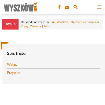
Przejdź
M
do
treści
Dołącz do nowej grupy
Wyszków - Ogłoszenia | Sprzedam |
UWAGA!
Kupię | Zamienię | Praca
Spis treści
Wstęp
Przypisy