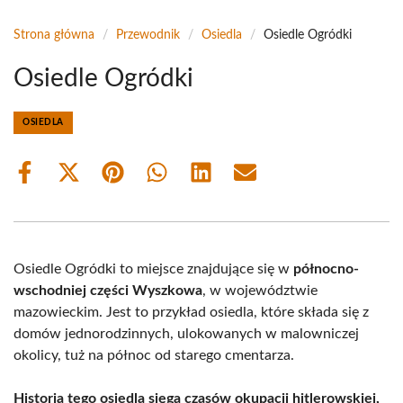
Strona główna
/
Przewodnik
/
Osiedla
/
Osiedle Ogródki
Osiedle Ogródki
OSIEDLA
Share
Share
Share
Share
Share
Share
on
on
on
on
on
on
Facebook
X
Pinterest
WhatsApp
LinkedIn
Email
(Twitter)
Osiedle Ogródki to miejsce znajdujące się w
północno-
wschodniej części Wyszkowa
, w województwie
mazowieckim. Jest to przykład osiedla, które składa się z
domów jednorodzinnych, ulokowanych w malowniczej
okolicy, tuż na północ od starego cmentarza.
Historia tego osiedla sięga czasów okupacji hitlerowskiej,