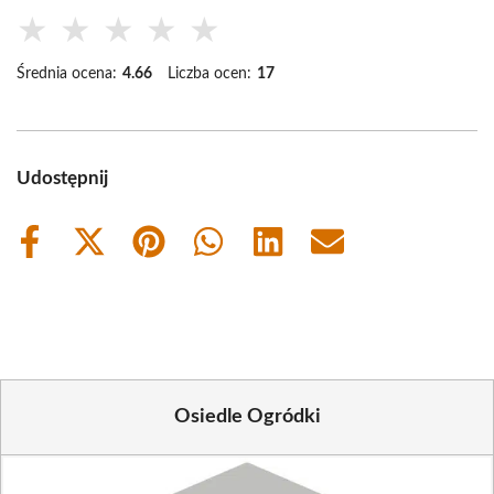
★
★
★
★
★
Średnia ocena:
4.66
Liczba ocen:
17
Udostępnij
Share
Share
Share
Share
Share
Share
on
on
on
on
on
on
Facebook
X
Pinterest
WhatsApp
LinkedIn
Email
(Twitter)
Osiedle Ogródki