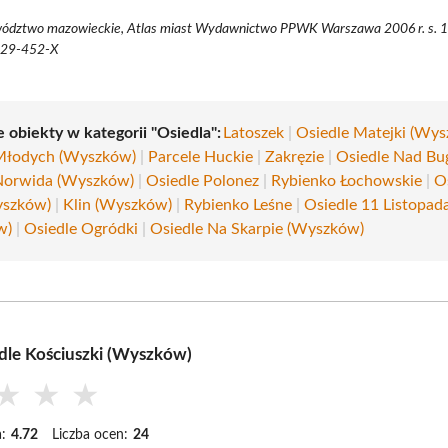
ództwo mazowieckie, Atlas miast Wydawnictwo PPWK Warszawa 2006 r. s. 
329-452-X
 obiekty w kategorii "Osiedla":
Latoszek
|
Osiedle Matejki (Wy
Młodych (Wyszków)
|
Parcele Huckie
|
Zakręzie
|
Osiedle Nad Bu
Norwida (Wyszków)
|
Osiedle Polonez
|
Rybienko Łochowskie
|
O
yszków)
|
Klin (Wyszków)
|
Rybienko Leśne
|
Osiedle 11 Listopad
w)
|
Osiedle Ogródki
|
Osiedle Na Skarpie (Wyszków)
dle Kościuszki (Wyszków)
★
★
★
:
4.72
Liczba ocen:
24