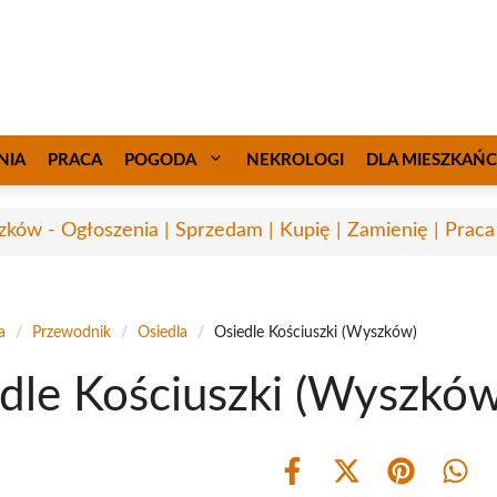
NIA
PRACA
POGODA
NEKROLOGI
DLA MIESZKAŃ
ków - Ogłoszenia | Sprzedam | Kupię | Zamienię | Praca
a
/
Przewodnik
/
Osiedla
/
Osiedle Kościuszki (Wyszków)
dle Kościuszki (Wyszków
Share
Share
Share
Shar
on
on
on
on