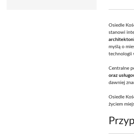
Osiedle Ko
stanowi int
architekton
myślą o mie
technologii 
Centralne p
oraz usług
dawniej znan
Osiedle Kośc
życiem miej
Przyp