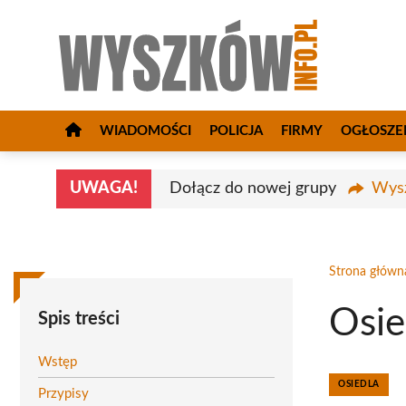
Przejdź
do
treści
WIADOMOŚCI
POLICJA
FIRMY
OGŁOSZE
UWAGA!
Dołącz do nowej grupy
Wysz
Strona główn
Osie
Spis treści
Wstęp
OSIEDLA
Przypisy