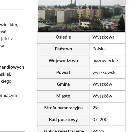
sApp
LinkedIn
Email
wieckim,
ość
Osiedle
Wyszkowa
ak i z
 w
Państwo
Polska
Województwo
mazowieckie
 handlowych
Powiat
wyszkowski
skiej,
skiego.
Gmina
Wyszków
tętniącym
Miasto
Wyszków
Strefa numeracyjna
29
Kod pocztowy
07-200
Tablice rejestracyjne
WWY