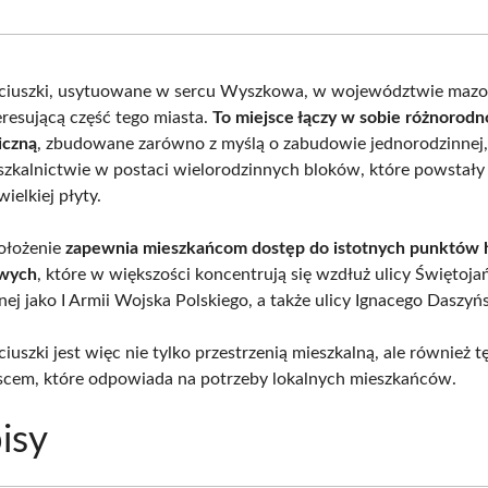
Facebook
X
Pinterest
What
(Twitter)
ściuszki, usytuowane w sercu Wyszkowa, w województwie mazo
eresującą część tego miasta.
To miejsce łączy w sobie różnorodn
iczną
, zbudowane zarówno z myślą o zabudowie jednorodzinnej, j
szkalnictwie w postaci wielorodzinnych bloków, które powstały
wielkiej płyty.
ołożenie
zapewnia mieszkańcom dostęp do istotnych punktów
owych
, które w większości koncentrują się wzdłuż ulicy Świętojań
ej jako I Armii Wojska Polskiego, a także ulicy Ignacego Daszyń
iuszki jest więc nie tylko przestrzenią mieszkalną, ale również 
scem, które odpowiada na potrzeby lokalnych mieszkańców.
isy