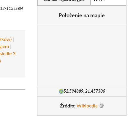
112-113 ISBN
Położenie na mapie
szków)
|
giem
|
siedle 3
a
52.594889, 21.457306
Źródło:
Wikipedia