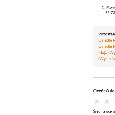
Wojew
83-7
Pozostałe
Osiedle 
Osiedle 
Maja (W
(Wyszkó
Oceń: Osie
★
★
Średnia ocena