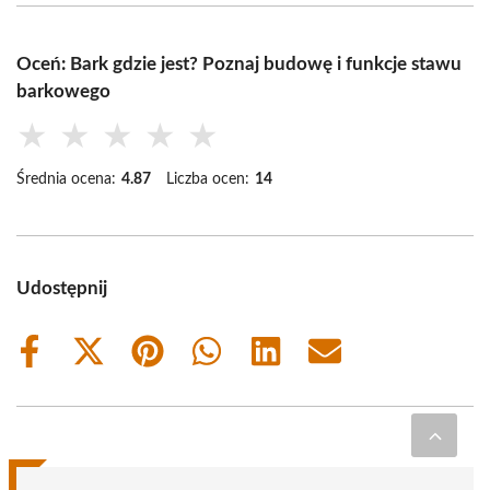
Oceń: Bark gdzie jest? Poznaj budowę i funkcje stawu
barkowego
★
★
★
★
★
Średnia ocena:
4.87
Liczba ocen:
14
Udostępnij
Share
Share
Share
Share
Share
Share
on
on
on
on
on
on
Facebook
X
Pinterest
WhatsApp
LinkedIn
Email
(Twitter)