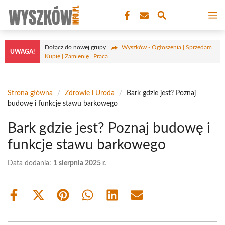
Przejdź
M
do
treści
Dołącz do nowej grupy
Wyszków - Ogłoszenia | Sprzedam |
UWAGA!
Kupię | Zamienię | Praca
Strona główna
/
Zdrowie i Uroda
/
Bark gdzie jest? Poznaj
budowę i funkcje stawu barkowego
Bark gdzie jest? Poznaj budowę i
funkcje stawu barkowego
Data dodania:
1 sierpnia 2025 r.
Share
Share
Share
Share
Share
Share
on
on
on
on
on
on
Facebook
X
Pinterest
WhatsApp
LinkedIn
Email
(Twitter)