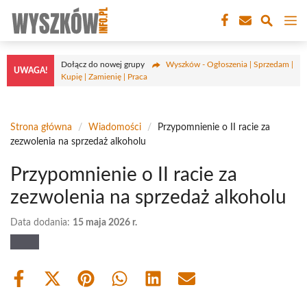
Przejdź
M
do
treści
Dołącz do nowej grupy
Wyszków - Ogłoszenia | Sprzedam |
UWAGA!
Kupię | Zamienię | Praca
Strona główna
/
Wiadomości
/
Przypomnienie o II racie za
zezwolenia na sprzedaż alkoholu
Przypomnienie o II racie za
zezwolenia na sprzedaż alkoholu
Data dodania:
15 maja 2026 r.
Share
Share
Share
Share
Share
Share
on
on
on
on
on
on
Facebook
X
Pinterest
WhatsApp
LinkedIn
Email