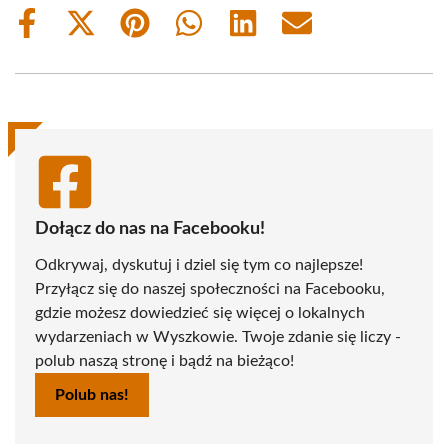
Share
Share
Share
Share
Share
Share
on
on
on
on
on
on
Facebook
X
Pinterest
WhatsApp
LinkedIn
Email
(Twitter)
Dołącz do nas na Facebooku!
Odkrywaj, dyskutuj i dziel się tym co najlepsze!
Przyłącz się do naszej społeczności na Facebooku,
gdzie możesz dowiedzieć się więcej o lokalnych
wydarzeniach w Wyszkowie. Twoje zdanie się liczy -
polub naszą stronę i bądź na bieżąco!
Polub nas!