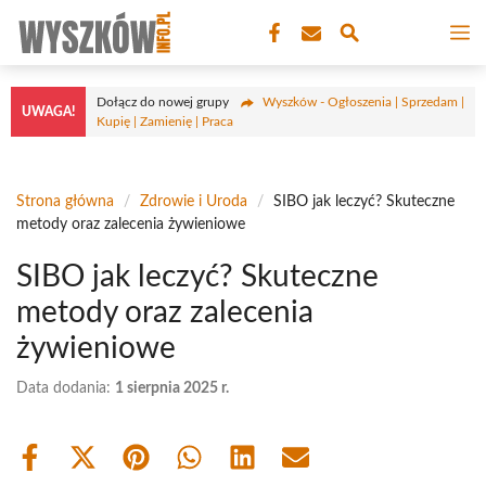
Przejdź
M
do
treści
Dołącz do nowej grupy
Wyszków - Ogłoszenia | Sprzedam |
UWAGA!
Kupię | Zamienię | Praca
Strona główna
/
Zdrowie i Uroda
/
SIBO jak leczyć? Skuteczne
metody oraz zalecenia żywieniowe
SIBO jak leczyć? Skuteczne
metody oraz zalecenia
żywieniowe
Data dodania:
1 sierpnia 2025 r.
Share
Share
Share
Share
Share
Share
on
on
on
on
on
on