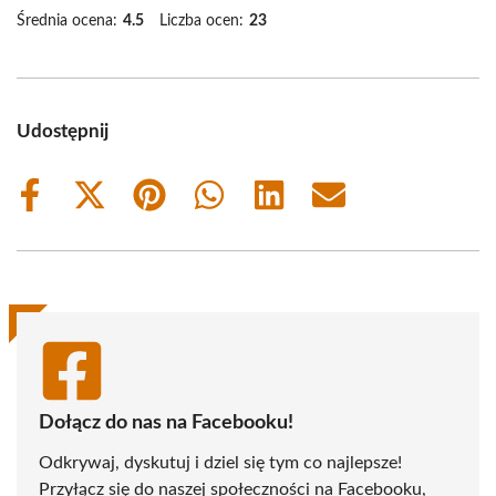
Średnia ocena:
4.5
Liczba ocen:
23
Udostępnij
Share
Share
Share
Share
Share
Share
on
on
on
on
on
on
Facebook
X
Pinterest
WhatsApp
LinkedIn
Email
(Twitter)
Dołącz do nas na Facebooku!
Odkrywaj, dyskutuj i dziel się tym co najlepsze!
Przyłącz się do naszej społeczności na Facebooku,