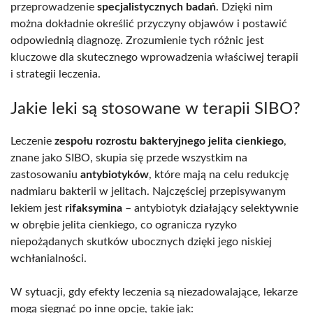
przeprowadzenie
specjalistycznych badań
. Dzięki nim
można dokładnie określić przyczyny objawów i postawić
odpowiednią diagnozę. Zrozumienie tych różnic jest
kluczowe dla skutecznego wprowadzenia właściwej terapii
i strategii leczenia.
Jakie leki są stosowane w terapii SIBO?
Leczenie
zespołu rozrostu bakteryjnego jelita cienkiego
,
znane jako SIBO, skupia się przede wszystkim na
zastosowaniu
antybiotyków
, które mają na celu redukcję
nadmiaru bakterii w jelitach. Najczęściej przepisywanym
lekiem jest
rifaksymina
– antybiotyk działający selektywnie
w obrębie jelita cienkiego, co ogranicza ryzyko
niepożądanych skutków ubocznych dzięki jego niskiej
wchłanialności.
W sytuacji, gdy efekty leczenia są niezadowalające, lekarze
mogą sięgnąć po inne opcje, takie jak: