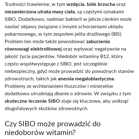
Trudności trawienne, w tym
wzdęcia
,
bóle brzucha
oraz
niezamierzona utrata masy ciała
, są częstymi oznakami
SIBO. Dodatkowo, nadmiar bakterii w jelicie cienkim może
nasilać objawy związane z innymi schorzeniami układu
pokarmowego, w tym zespołem jelita drażliwego (IBS).
Problem ten może także powodować
zaburzenia
równowagi elektrolitowej
oraz wpływać negatywnie na
jakość życia pacjentów. Niedobór witaminy B12, który
często współwystępuje z SIBO, jest szczególnie
niebezpieczny, gdyż może prowadzić do poważnych stanów
zdrowotnych, takich jak
anemia megaloblastyczna
.
Problemy ze wchłanianiem tłuszczów i minerałów
dodatkowo utrudniają dbanie o zdrowie. W związku z tym
skuteczne leczenie SIBO
staje się kluczowe, aby uniknąć
długofalowych skutków zdrowotnych.
Czy SIBO może prowadzić do
niedoborów witamin?