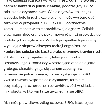
Najważniejsza różnica tkwi w tym, że źródłem SIBO jest
nadmiar bakterii w jelicie cienkim
, podczas gdy IBS to
zaburzenie czynnościowe. Wiele objawów, takich jak
wzdęcia, bóle brzucha czy biegunki, może występować
zarówno w przypadku SIBO, jak i IBS, co znacznie
komplikuje postawienie prawidłowej diagnozy. Celiakia
oraz różne nietolerancje pokarmowe również prowadzą do
podobnych dolegliwości. W tych przypadkach problemy
wynikają z
nieprawidłowych reakcji organizmu na
konkretne substancje bądź z braku enzymów trawiennych
.
Z kolei choroby zapalne jelit, takie jak choroba
Leśniowskiego-Crohna czy wrzodziejące zapalenie jelita
grubego, charakteryzują się
stanem zapalnym w
przewodzie pokarmowym
, co nie występuje w SIBO.
Warto również wspomnieć o
dysbiozie
, terminie
obejmującym różnorodne nieprawidłowości w składzie
mikrobioty, w którym także uwzględnia się SIBO.
Aby móc prawidłowo zdiagnozować SIBO, istotne jest