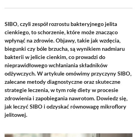
Facebook
X
Pinterest
WhatsApp
LinkedIn
Email
(Twitter)
SIBO, czyli zespół rozrostu bakteryjnego jelita
cienkiego, to schorzenie, które może znacząco
wpłynąć na zdrowie. Objawy, takie jak wzdęcia,
biegunki czy bóle brzucha, są wynikiem nadmiaru
bakterii w jelicie cienkim, co prowadzi do
nieprawidłowego wchłaniania składników
odżywczych. W artykule omówimy przyczyny SIBO,
zalecane metody diagnostyczne oraz skuteczne
strategie leczenia, w tym rolę diety w procesie
zdrowienia i zapobiegania nawrotom. Dowiedz się,
jak leczyć SIBO i odzyskać równowagę mikroflory
jelitowej.