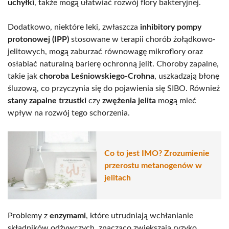
uchyłki
, także mogą ułatwiać rozwój flory bakteryjnej.
Dodatkowo, niektóre leki, zwłaszcza
inhibitory pompy
protonowej (IPP)
stosowane w terapii chorób żołądkowo-
jelitowych, mogą zaburzać równowagę mikroflory oraz
osłabiać naturalną barierę ochronną jelit. Choroby zapalne,
takie jak
choroba Leśniowskiego-Crohna
, uszkadzają błonę
śluzową, co przyczynia się do pojawienia się SIBO. Również
stany zapalne trzustki
czy
zwężenia jelita
mogą mieć
wpływ na rozwój tego schorzenia.
Co to jest IMO? Zrozumienie
przerostu metanogenów w
jelitach
Problemy z
enzymami
, które utrudniają wchłanianie
składników odżywczych, znacząco zwiększają ryzyko