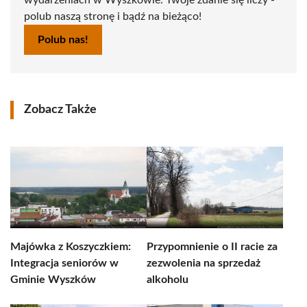
wydarzeniach w Wyszkowie. Twoje zdanie się liczy -
polub naszą stronę i bądź na bieżąco!
Polub nas!
Zobacz Także
Majówka z Koszyczkiem:
Przypomnienie o II racie za
Integracja seniorów w
zezwolenia na sprzedaż
Gminie Wyszków
alkoholu