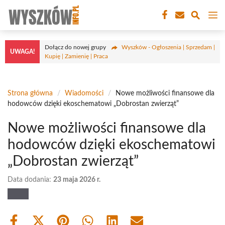
Przejdź
M
do
treści
Dołącz do nowej grupy
Wyszków - Ogłoszenia | Sprzedam |
UWAGA!
Kupię | Zamienię | Praca
Strona główna
/
Wiadomości
/
Nowe możliwości finansowe dla
hodowców dzięki ekoschematowi „Dobrostan zwierząt”
Nowe możliwości finansowe dla
hodowców dzięki ekoschematowi
„Dobrostan zwierząt”
Data dodania:
23 maja 2026 r.
Share
Share
Share
Share
Share
Share