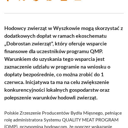
on
on
on
on
on
on
Facebook
X
Pinterest
WhatsApp
LinkedIn
Email
(Twitter)
Hodowcy zwierząt w Wyszkowie mogą skorzystać z
dodatkowych dopłat w ramach ekoschematu
„Dobrostan zwierząt”, który oferuje wsparcie
finansowe dla uczestników programu QMP.
Warunkiem do uzyskania tego wsparcia jest
zaznaczenie udziału w programie na wniosku o
dopłaty bezpośrednie, co można zrobić do 1
czerwca. Inicjatywa ta ma na celu zwiększenie
konkurencyjności lokalnych gospodarstw oraz
polepszenie warunków hodowli zwierząt.
Polskie Zrzeszenie Producentów Bydła Mięsnego, pełniące
rolę administratora Systemu QUALITY MEAT PROGRAM
(QMP), przypomina hodowcom, że poprzez wskazanie