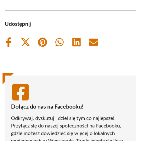
Udostępnij
Share
Share
Share
Share
Share
Share
on
on
on
on
on
on
Facebook
X
Pinterest
WhatsApp
LinkedIn
Email
(Twitter)
Dołącz do nas na Facebooku!
Odkrywaj, dyskutuj i dziel się tym co najlepsze!
Przyłącz się do naszej społeczności na Facebooku,
gdzie możesz dowiedzieć się więcej o lokalnych