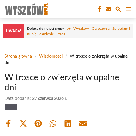
Przejdź
M
do
treści
Dołącz do nowej grupy
Wyszków - Ogłoszenia | Sprzedam |
UWAGA!
Kupię | Zamienię | Praca
Strona główna
/
Wiadomości
/
W trosce o zwierzęta w upalne
dni
W trosce o zwierzęta w upalne
dni
Data dodania:
27 czerwca 2026 r.
Share
Share
Share
Share
Share
Share
on
on
on
on
on
on
Facebook
X
Pinterest
WhatsApp
LinkedIn
Email