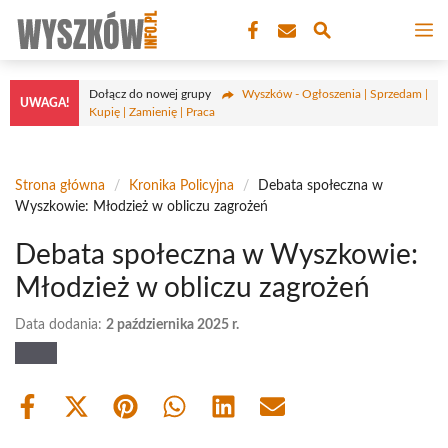
Przejdź
M
do
treści
Dołącz do nowej grupy
Wyszków - Ogłoszenia | Sprzedam |
UWAGA!
Kupię | Zamienię | Praca
Strona główna
/
Kronika Policyjna
/
Debata społeczna w
Wyszkowie: Młodzież w obliczu zagrożeń
Debata społeczna w Wyszkowie:
Młodzież w obliczu zagrożeń
Data dodania:
2 października 2025 r.
Share
Share
Share
Share
Share
Share
on
on
on
on
on
on
Facebook
X
Pinterest
WhatsApp
LinkedIn
Email