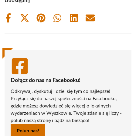
Udostępnij
Share
Share
Share
Share
Share
Share
on
on
on
on
on
on
Facebook
X
Pinterest
WhatsApp
LinkedIn
Email
(Twitter)
Dołącz do nas na Facebooku!
Odkrywaj, dyskutuj i dziel się tym co najlepsze!
Przyłącz się do naszej społeczności na Facebooku,
gdzie możesz dowiedzieć się więcej o lokalnych
wydarzeniach w Wyszkowie. Twoje zdanie się liczy -
polub naszą stronę i bądź na bieżąco!
Polub nas!