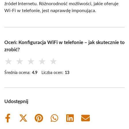
źródeł Internetu. Różnorodność możliwości, jakie oferuje
Wi-Fi w telefonie, jest naprawdę imponująca.
Oceń: Konfiguracja WiFi w telefonie – jak skutecznie to
zrobić?
★
★
★
★
★
Średnia ocena:
4.9
Liczba ocen:
13
Udostępnij
Share
Share
Share
Share
Share
Share
on
on
on
on
on
on