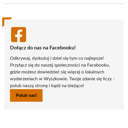
Facebook
X
Pinterest
WhatsApp
LinkedIn
Email
(Twitter)
Dołącz do nas na Facebooku!
Odkrywaj, dyskutuj i dziel się tym co najlepsze!
Przyłącz się do naszej społeczności na Facebooku,
gdzie możesz dowiedzieć się więcej o lokalnych
wydarzeniach w Wyszkowie. Twoje zdanie się liczy -
polub naszą stronę i bądź na bieżąco!
Polub nas!