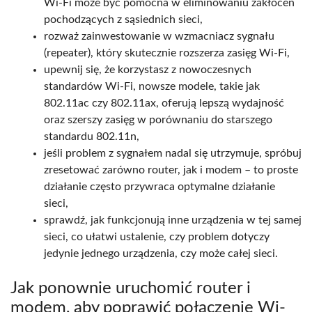
Wi-Fi może być pomocna w eliminowaniu zakłóceń
pochodzących z sąsiednich sieci,
rozważ zainwestowanie w wzmacniacz sygnału
(repeater), który skutecznie rozszerza zasięg Wi-Fi,
upewnij się, że korzystasz z nowoczesnych
standardów Wi-Fi, nowsze modele, takie jak
802.11ac czy 802.11ax, oferują lepszą wydajność
oraz szerszy zasięg w porównaniu do starszego
standardu 802.11n,
jeśli problem z sygnałem nadal się utrzymuje, spróbuj
zresetować zarówno router, jak i modem – to proste
działanie często przywraca optymalne działanie
sieci,
sprawdź, jak funkcjonują inne urządzenia w tej samej
sieci, co ułatwi ustalenie, czy problem dotyczy
jedynie jednego urządzenia, czy może całej sieci.
Jak ponownie uruchomić router i
modem, aby poprawić połączenie Wi-