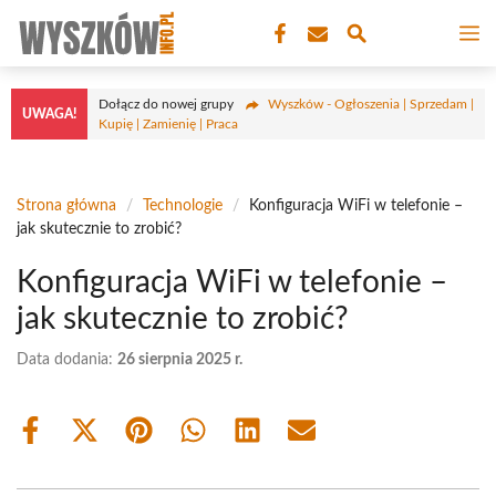
Przejdź
M
do
treści
Dołącz do nowej grupy
Wyszków - Ogłoszenia | Sprzedam |
UWAGA!
Kupię | Zamienię | Praca
Strona główna
/
Technologie
/
Konfiguracja WiFi w telefonie –
jak skutecznie to zrobić?
Konfiguracja WiFi w telefonie –
jak skutecznie to zrobić?
Data dodania:
26 sierpnia 2025 r.
Share
Share
Share
Share
Share
Share
on
on
on
on
on
on
Facebook
X
Pinterest
WhatsApp
LinkedIn
Email
(Twitter)