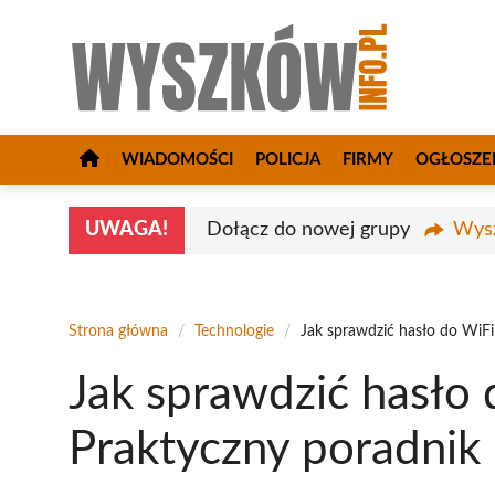
Przejdź
do
treści
WIADOMOŚCI
POLICJA
FIRMY
OGŁOSZE
UWAGA!
Dołącz do nowej grupy
Wysz
Strona główna
/
Technologie
/
Jak sprawdzić hasło do WiFi
Jak sprawdzić hasło 
Praktyczny poradnik