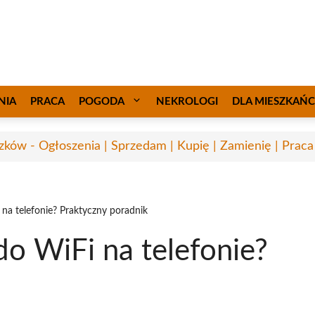
NIA
PRACA
POGODA
NEKROLOGI
DLA MIESZKAŃ
ków - Ogłoszenia | Sprzedam | Kupię | Zamienię | Praca
 na telefonie? Praktyczny poradnik
do WiFi na telefonie?