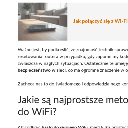
Jak połączyć się z Wi-F
Ważne jest, by podkreślić, że znajomość technik spraw
resetowania routera w przypadku, gdy zapomnimy k
zwłaszcza w nagłych sytuacjach. Ostatecznie te umie
bezpieczeństwo w sieci
, co ma ogromne znaczenie w o
Zachęca nas to do świadomego i odpowiedzialnego korz
Jakie są najprostsze met
do WiFi?
Aby odkryć
hasło do swojego WiFi
, masz kilka prostyc