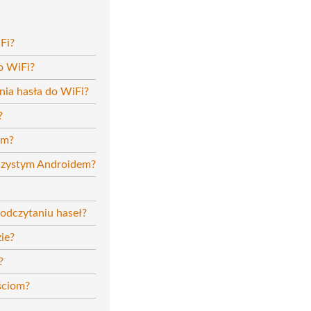
Fi?
o WiFi?
nia hasła do WiFi?
?
em?
 czystym Androidem?
odczytaniu haseł?
ie?
?
ściom?