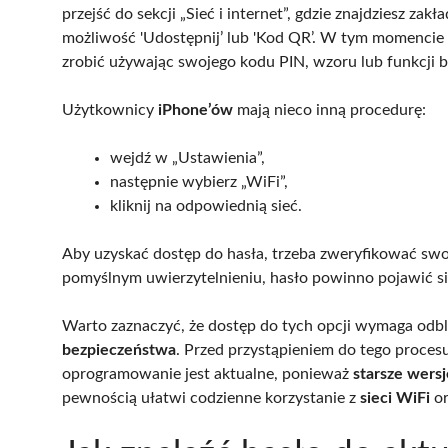
przejść do sekcji „Sieć i internet”, gdzie znajdziesz zak
możliwość 'Udostępnij’ lub 'Kod QR’. W tym momencie
zrobić używając swojego kodu PIN, wzoru lub funkcji 
Użytkownicy
iPhone’ów
mają nieco inną procedurę:
wejdź w „Ustawienia”,
następnie wybierz „WiFi”,
kliknij na odpowiednią sieć.
Aby uzyskać dostęp do hasła, trzeba zweryfikować s
pomyślnym uwierzytelnieniu, hasło powinno pojawić si
Warto zaznaczyć, że dostęp do tych opcji wymaga odbl
bezpieczeństwa
. Przed przystąpieniem do tego proces
oprogramowanie jest aktualne, ponieważ
starsze wers
pewnością ułatwi codzienne korzystanie z
sieci WiFi
or