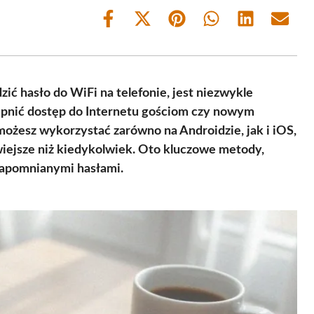
Share
Share
Share
Share
Share
Share
on
on
on
on
on
on
Facebook
X
Pinterest
WhatsApp
LinkedIn
Email
(Twitter)
ić hasło do WiFi na telefonie, jest niezwykle
ępnić dostęp do Internetu gościom czy nowym
ożesz wykorzystać zarówno na Androidzie, jak i iOS,
wiejsze niż kiedykolwiek. Oto kluczowe metody,
 zapomnianymi hasłami.