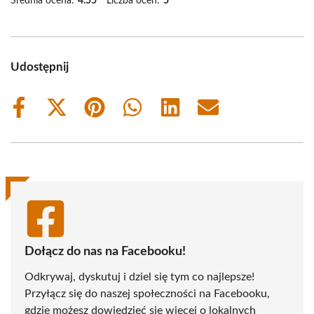
Średnia ocena:
4.55
Liczba ocen:
5
Udostępnij
Share
Share
Share
Share
Share
Share
on
on
on
on
on
on
Facebook
X
Pinterest
WhatsApp
LinkedIn
Email
(Twitter)
Dołącz do nas na Facebooku!
Odkrywaj, dyskutuj i dziel się tym co najlepsze!
Przyłącz się do naszej społeczności na Facebooku,
gdzie możesz dowiedzieć się więcej o lokalnych