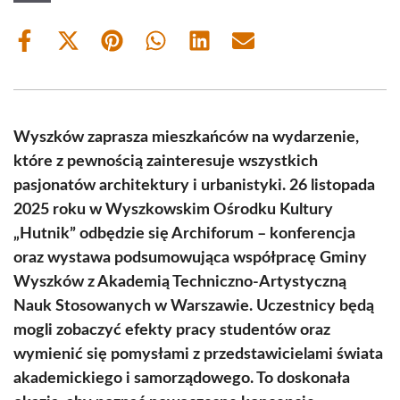
Share
Share
Share
Share
Share
Share
on
on
on
on
on
on
Facebook
X
Pinterest
WhatsApp
LinkedIn
Email
(Twitter)
Wyszków zaprasza mieszkańców na wydarzenie,
które z pewnością zainteresuje wszystkich
pasjonatów architektury i urbanistyki. 26 listopada
2025 roku w Wyszkowskim Ośrodku Kultury
„Hutnik” odbędzie się Archiforum – konferencja
oraz wystawa podsumowująca współpracę Gminy
Wyszków z Akademią Techniczno-Artystyczną
Nauk Stosowanych w Warszawie. Uczestnicy będą
mogli zobaczyć efekty pracy studentów oraz
wymienić się pomysłami z przedstawicielami świata
akademickiego i samorządowego. To doskonała