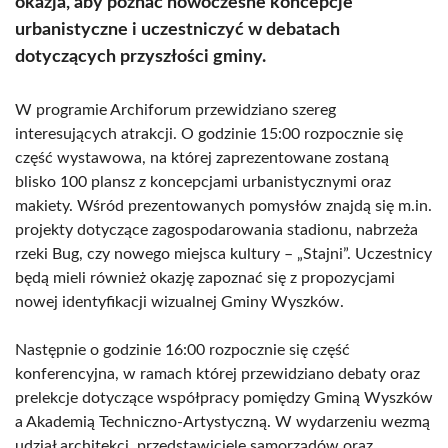
okazja, aby poznać nowoczesne koncepcje
urbanistyczne i uczestniczyć w debatach
dotyczących przyszłości gminy.
W programie Archiforum przewidziano szereg
interesujących atrakcji. O godzinie 15:00 rozpocznie się
część wystawowa, na której zaprezentowane zostaną
blisko 100 plansz z koncepcjami urbanistycznymi oraz
makiety. Wśród prezentowanych pomysłów znajdą się m.in.
projekty dotyczące zagospodarowania stadionu, nabrzeża
rzeki Bug, czy nowego miejsca kultury – „Stajni”. Uczestnicy
będą mieli również okazję zapoznać się z propozycjami
nowej identyfikacji wizualnej Gminy Wyszków.
Następnie o godzinie 16:00 rozpocznie się część
konferencyjna, w ramach której przewidziano debaty oraz
prelekcje dotyczące współpracy pomiędzy Gminą Wyszków
a Akademią Techniczno-Artystyczną. W wydarzeniu wezmą
udział architekci, przedstawiciele samorządów oraz