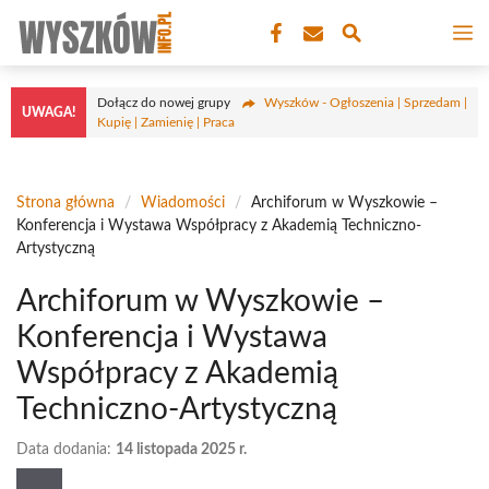
Przejdź
M
do
treści
Dołącz do nowej grupy
Wyszków - Ogłoszenia | Sprzedam |
UWAGA!
Kupię | Zamienię | Praca
Strona główna
/
Wiadomości
/
Archiforum w Wyszkowie –
Konferencja i Wystawa Współpracy z Akademią Techniczno-
Artystyczną
Archiforum w Wyszkowie –
Konferencja i Wystawa
Współpracy z Akademią
Techniczno-Artystyczną
Data dodania:
14 listopada 2025 r.