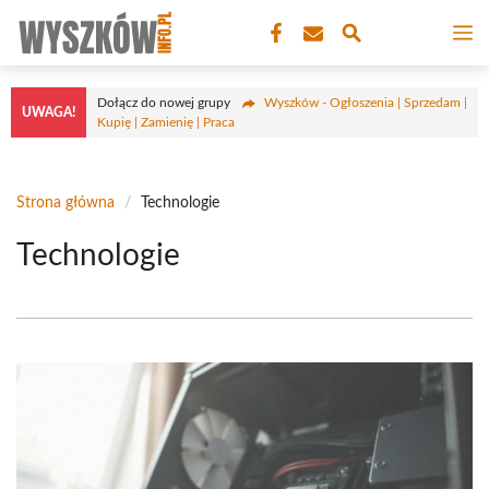
Przejdź
M
do
treści
Dołącz do nowej grupy
Wyszków - Ogłoszenia | Sprzedam |
UWAGA!
Kupię | Zamienię | Praca
Strona główna
/
Technologie
Technologie