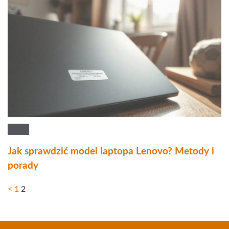
Jak sprawdzić model laptopa Lenovo? Metody i
porady
<
1
2