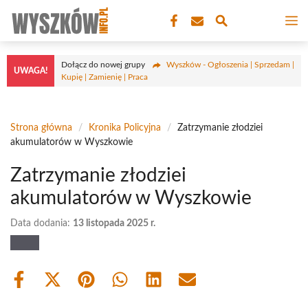
Przejdź
M
do
treści
Dołącz do nowej grupy
Wyszków - Ogłoszenia | Sprzedam |
UWAGA!
Kupię | Zamienię | Praca
Strona główna
/
Kronika Policyjna
/
Zatrzymanie złodziei
akumulatorów w Wyszkowie
Zatrzymanie złodziei
akumulatorów w Wyszkowie
Data dodania:
13 listopada 2025 r.
Share
Share
Share
Share
Share
Share
on
on
on
on
on
on
Facebook
X
Pinterest
WhatsApp
LinkedIn
Email