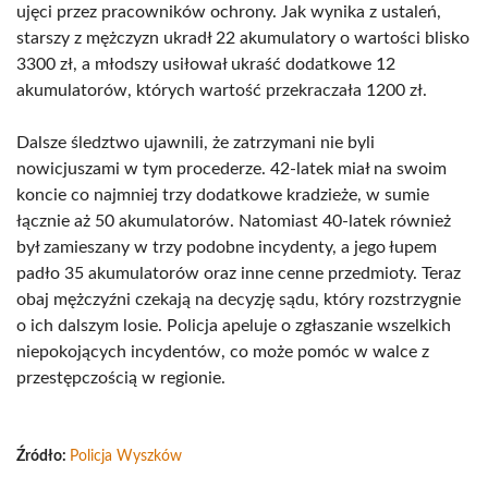
ujęci przez pracowników ochrony. Jak wynika z ustaleń,
starszy z mężczyzn ukradł 22 akumulatory o wartości blisko
3300 zł, a młodszy usiłował ukraść dodatkowe 12
akumulatorów, których wartość przekraczała 1200 zł.
Dalsze śledztwo ujawnili, że zatrzymani nie byli
nowicjuszami w tym procederze. 42-latek miał na swoim
koncie co najmniej trzy dodatkowe kradzieże, w sumie
łącznie aż 50 akumulatorów. Natomiast 40-latek również
był zamieszany w trzy podobne incydenty, a jego łupem
padło 35 akumulatorów oraz inne cenne przedmioty. Teraz
obaj mężczyźni czekają na decyzję sądu, który rozstrzygnie
o ich dalszym losie. Policja apeluje o zgłaszanie wszelkich
niepokojących incydentów, co może pomóc w walce z
przestępczością w regionie.
Źródło:
Policja Wyszków