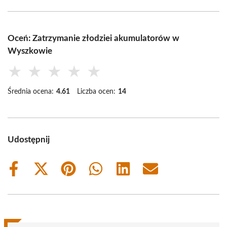
Oceń: Zatrzymanie złodziei akumulatorów w
Wyszkowie
★
★
★
★
★
Średnia ocena:
4.61
Liczba ocen:
14
Udostępnij
Share
Share
Share
Share
Share
Share
on
on
on
on
on
on
Facebook
X
Pinterest
WhatsApp
LinkedIn
Email
(Twitter)