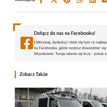
Share
Share
Share
Share
Share
on
on
on
on
on
Facebook
X
Pinterest
WhatsApp
LinkedIn
(Twitter)
Dołącz do nas na Facebooku!
Odkrywaj, dyskutuj i dziel się tym co najlep
na Facebooku, gdzie możesz dowiedzieć się
Wyszkowie. Twoje zdanie się liczy - polub n
Zobacz Także