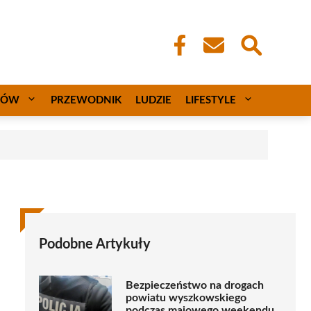
CÓW
PRZEWODNIK
LUDZIE
LIFESTYLE
Podobne Artykuły
Bezpieczeństwo na drogach
powiatu wyszkowskiego
podczas majowego weekendu