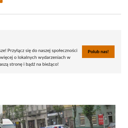
Share
on
Email
sze! Przyłącz się do naszej społeczności
Polub nas!
 więcej o lokalnych wydarzeniach w
aszą stronę i bądź na bieżąco!