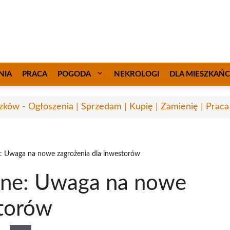
NIA
PRACA
POGODA
NEKROLOGI
DLA MIESZKAŃ
ków - Ogłoszenia | Sprzedam | Kupię | Zamienię | Praca
: Uwaga na nowe zagrożenia dla inwestorów
jne: Uwaga na nowe
storów