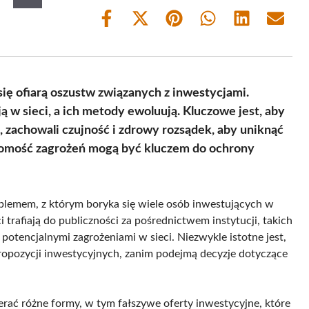
Share
Share
Share
Share
Share
Share
on
on
on
on
on
on
Facebook
X
Pinterest
WhatsApp
LinkedIn
Email
(Twitter)
się ofiarą oszustw związanych z inwestycjami.
ą w sieci, a ich metody ewoluują. Kluczowe jest, aby
zachowali czujność i zdrowy rozsądek, aby uniknąć
adomość zagrożeń mogą być kluczem do ochrony
lemem, z którym boryka się wiele osób inwestujących w
trafiają do publiczności za pośrednictwem instytucji, takich
 potencjalnymi zagrożeniami w sieci. Niezwykle istotne jest,
ropozycji inwestycyjnych, zanim podejmą decyzje dotyczące
erać różne formy, w tym fałszywe oferty inwestycyjne, które