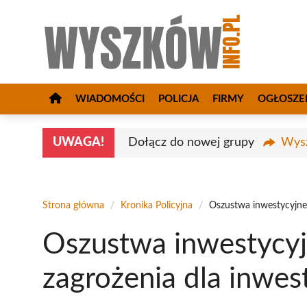
Przejdź
do
treści
WIADOMOŚCI
POLICJA
FIRMY
OGŁOSZE
UWAGA!
Dołącz do nowej grupy
Wysz
Strona główna
/
Kronika Policyjna
/
Oszustwa inwestycyjne
Oszustwa inwestycy
zagrożenia dla inwe