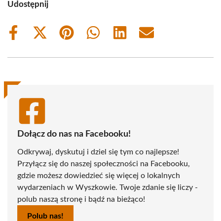
Udostępnij
Share
Share
Share
Share
Share
Share
on
on
on
on
on
on
Facebook
X
Pinterest
WhatsApp
LinkedIn
Email
(Twitter)
Dołącz do nas na Facebooku!
Odkrywaj, dyskutuj i dziel się tym co najlepsze!
Przyłącz się do naszej społeczności na Facebooku,
gdzie możesz dowiedzieć się więcej o lokalnych
wydarzeniach w Wyszkowie. Twoje zdanie się liczy -
polub naszą stronę i bądź na bieżąco!
Polub nas!