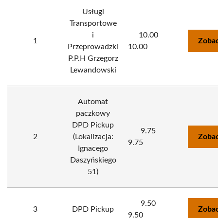
Usługi
Transportowe
i
10.00
1
Zobac
Przeprowadzki
10.00
P.P.H Grzegorz
Lewandowski
Automat
paczkowy
DPD Pickup
9.75
2
(Lokalizacja:
Zobac
9.75
Ignacego
Daszyńskiego
51)
9.50
3
DPD Pickup
Zobac
9.50