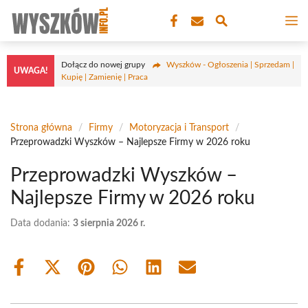
Przejdź
M
do
treści
Dołącz do nowej grupy
Wyszków - Ogłoszenia | Sprzedam |
UWAGA!
Kupię | Zamienię | Praca
Strona główna
/
Firmy
/
Motoryzacja i Transport
/
Przeprowadzki Wyszków – Najlepsze Firmy w 2026 roku
Przeprowadzki Wyszków –
Najlepsze Firmy w 2026 roku
Data dodania:
3 sierpnia 2026 r.
Share
Share
Share
Share
Share
Share
on
on
on
on
on
on
Facebook
X
Pinterest
WhatsApp
LinkedIn
Email
(Twitter)