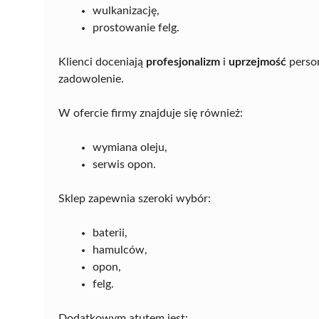
wulkanizację,
prostowanie felg.
Klienci doceniają
profesjonalizm
i
uprzejmość
person
zadowolenie.
W ofercie firmy znajduje się również:
wymiana oleju,
serwis opon.
Sklep zapewnia szeroki wybór:
baterii,
hamulców,
opon,
felg.
Dodatkowym atutem jest: