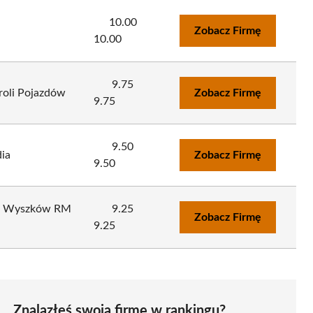
10.00
Zobacz Firmę
10.00
9.75
roli Pojazdów
Zobacz Firmę
9.75
9.50
ia
Zobacz Firmę
9.50
ów Wyszków RM
9.25
Zobacz Firmę
9.25
Znalazłeś swoją firmę w rankingu?