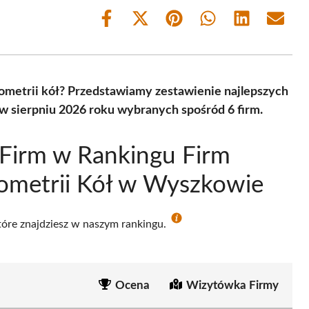
Share
Share
Share
Share
Share
Share
on
on
on
on
on
on
Facebook
X
Pinterest
WhatsApp
LinkedIn
Email
(Twitter)
eometrii kół? Przedstawiamy zestawienie najlepszych
 sierpniu 2026 roku wybranych spośród 6 firm.
Firm w Rankingu Firm
ometrii Kół w Wyszkowie
które znajdziesz w naszym rankingu.
Ocena
Wizytówka Firmy