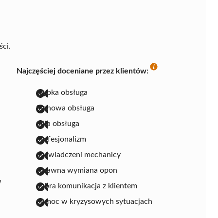
ści.
Najczęściej doceniane przez klientów:
szybka obsługa
fachowa obsługa
miła obsługa
profesjonalizm
doświadczeni mechanicy
sprawna wymiana opon
w
dobra komunikacja z klientem
pomoc w kryzysowych sytuacjach