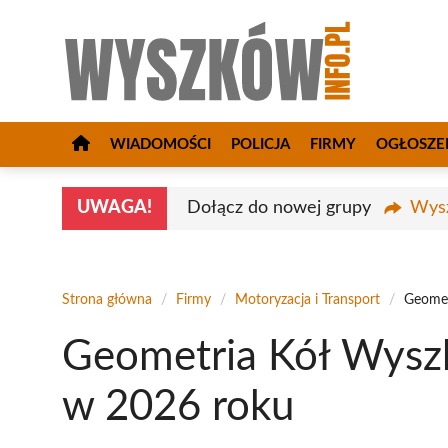
Przejdź
do
treści
WIADOMOŚCI
POLICJA
FIRMY
OGŁOSZE
UWAGA!
Dołącz do nowej grupy
Wysz
Strona główna
/
Firmy
/
Motoryzacja i Transport
/
Geomet
Geometria Kół Wysz
w 2026 roku