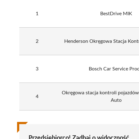
1
BestDrive MIK
2
Henderson Okręgowa Stacja Kont
3
Bosch Car Service Prod
Okręgowa stacja kontroli pojazd
4
Auto
Przedsiębiorco! Zadbaj o widoczność