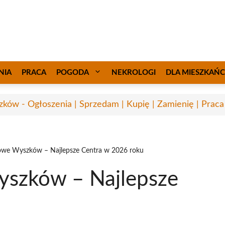
NIA
PRACA
POGODA
NEKROLOGI
DLA MIESZKAŃ
ków - Ogłoszenia | Sprzedam | Kupię | Zamienię | Praca
owe Wyszków – Najlepsze Centra w 2026 roku
yszków – Najlepsze