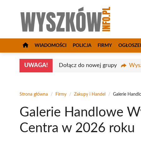
Przejdź
do
treści
WIADOMOŚCI
POLICJA
FIRMY
OGŁOSZE
UWAGA!
Dołącz do nowej grupy
Wysz
Strona główna
/
Firmy
/
Zakupy i Handel
/
Galerie Handl
Galerie Handlowe W
Centra w 2026 roku