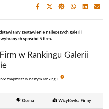
Share
Share
Share
Share
Share
Share
on
on
on
on
on
on
Facebook
X
Pinterest
WhatsApp
LinkedIn
Email
(Twitter)
dstawiamy zestawienie najlepszych galerii
wybranych spośród 5 firm.
Firm w Rankingu Galerii
ie
które znajdziesz w naszym rankingu.
Ocena
Wizytówka Firmy