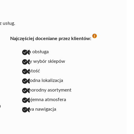
z usług.
Najczęściej doceniane przez klientów:
miła obsługa
duży wybór sklepów
czystość
dogodna lokalizacja
różnorodny asortyment
przyjemna atmosfera
0
łatwa nawigacja