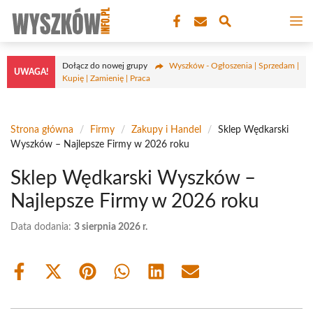
Przejdź
M
do
treści
Dołącz do nowej grupy
Wyszków - Ogłoszenia | Sprzedam |
UWAGA!
Kupię | Zamienię | Praca
Strona główna
/
Firmy
/
Zakupy i Handel
/
Sklep Wędkarski
Wyszków – Najlepsze Firmy w 2026 roku
Sklep Wędkarski Wyszków –
Najlepsze Firmy w 2026 roku
Data dodania:
3 sierpnia 2026 r.
Share
Share
Share
Share
Share
Share
on
on
on
on
on
on
Facebook
X
Pinterest
WhatsApp
LinkedIn
Email
(Twitter)