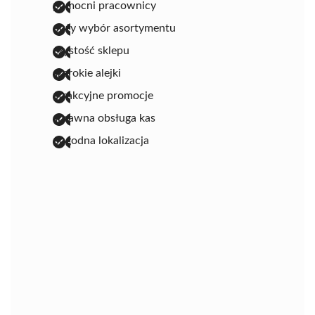
pomocni pracownicy
duży wybór asortymentu
czystość sklepu
szerokie alejki
atrakcyjne promocje
sprawna obsługa kas
dogodna lokalizacja