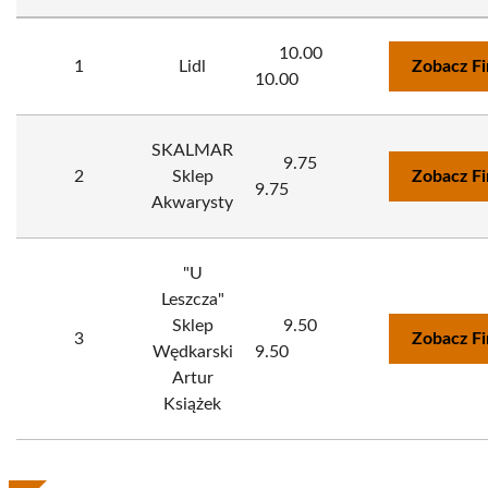
10.00
1
Lidl
Zobacz F
10.00
SKALMAR
9.75
2
Sklep
Zobacz F
9.75
Akwarysty
"U
Leszcza"
Sklep
9.50
3
Zobacz F
Wędkarski
9.50
Artur
Książek