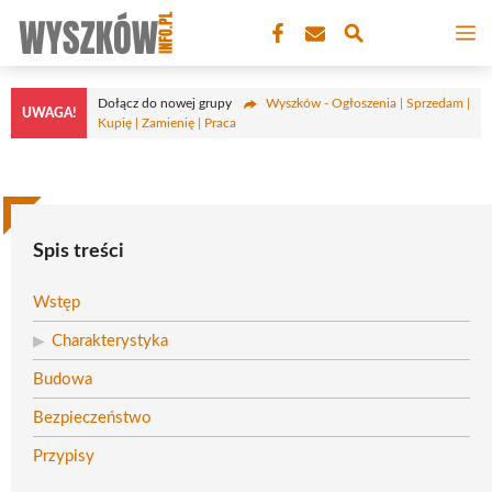
Przejdź
M
do
treści
Dołącz do nowej grupy
Wyszków - Ogłoszenia | Sprzedam |
UWAGA!
Kupię | Zamienię | Praca
Spis treści
Wstęp
Charakterystyka
Budowa
Bezpieczeństwo
Przypisy