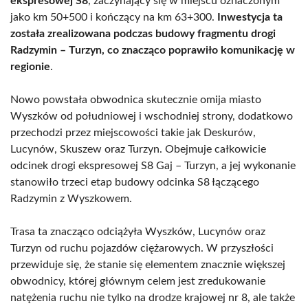
ekspresowej S8
, zaczynający się w miejscu oznaczonym
jako km 50+500 i kończący na km 63+300.
Inwestycja ta
została zrealizowana podczas budowy fragmentu drogi
Radzymin – Turzyn, co znacząco poprawiło komunikację w
regionie
.
Nowo powstała obwodnica skutecznie omija miasto
Wyszków od południowej i wschodniej strony, dodatkowo
przechodzi przez miejscowości takie jak Deskurów,
Lucynów, Skuszew oraz Turzyn. Obejmuje całkowicie
odcinek drogi ekspresowej S8 Gaj – Turzyn, a jej wykonanie
stanowiło trzeci etap budowy odcinka S8 łączącego
Radzymin z Wyszkowem.
Trasa ta znacząco odciążyła Wyszków, Lucynów oraz
Turzyn od ruchu pojazdów ciężarowych. W przyszłości
przewiduje się, że stanie się elementem znacznie większej
obwodnicy, której głównym celem jest zredukowanie
natężenia ruchu nie tylko na drodze krajowej nr 8, ale także