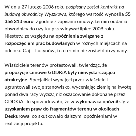
W dniu 27 lutego 2006 roku
podpisany został kontrakt na
budowę obwodnicy Wyszkowa
, którego wartość wynosiła
55
356 313 euro
. Zgodnie z zapisami umowy, termin oddania
obwodnicy do użytku przewidywał lipiec 2008 roku.
Niestety, ze względu na
opóźnienia związane z
rozpoczęciem prac budowlanych
w różnych miejscach na
odcinku Gaj – Lucynów, ten termin nie został dotrzymany.
Właściciele terenów protestowali, twierdząc, że
propozycje cenowe GDDKiA były niewystarczająco
atrakcyjne
. Specjaliści wynajęci przez właścicieli
ugruntowali swoje stanowisko, wyceniając ziemię na kwotę
ponad dwa razy wyższą niż oszacowanie dokonane przez
GDDKiA. To spowodowało, że
w wykonawca opóźnił się z
uzyskaniem praw do fragmentów terenu w okolicach
Deskurowa
, co skutkowało dalszymi opóźnieniami w
realizacji projektu.