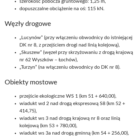
szerokość pobocza gruntowego: 1,25 m,
dopuszczalne obciążenie na oś: 115 kN.
Węzły drogowe
„Lucynów” (przy włączeniu obwodnicy do istniejącej
DK nr 8, z przejściem drogi nad linią kolejową),
„Skuszew” (węzeł przy skrzyżowaniu z drogą krajową
nr 62 Wyszków – Łochów),
„Turzyn” (na włączeniu obwodnicy do DK nr 8).
Obiekty mostowe
przejście ekologiczne WS 1 (km 51 + 640,00),
wiadukt wd 2 nad drogą ekspresową S8 (km 52 +
414,75),
wiadukt ws 3 nad drogą krajową nr 8 oraz linią
kolejową (km 53 + 780,00),
wiadukt ws 3a nad drogą gminną (km 54 + 256,00),