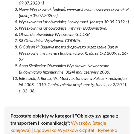
09.07.2020 r.]
Nowy Wyszkowiak [online], www.archiwum.nowywyszkowiak.pl
[dostęp 09.07.2020 r.]
Wyszków ma już obwodnicę i nowy most. [dostęp 30.05.2019 r.]
Wyszków ma już obwodnicę, Inżynier Budownictwa.
Otwarcie obwodnicy Wyszkowa, GDDKiA.
S8 Obwodnica Wyszkowa. GDDKiA.
G Gajewski: Budowa mostu drogowego przez rzekę Bug w
Wyszkowie, Inżynieria i Budownictwo, R. 65, nr 1-2 2009, s. 26–
28.
Anna Siedlecka: Obwodnica Wyszkowa, Nowoczesne
Budownictwo Inżynieryjne, 3(24) maj-czerwiec 2009.
Biliszczuk, J. Barcik, W.: Mosty betonowe w Polsce – realizacje z
lat 2008–2010. Geoinżynieria: drogi, mosty, tunele, nr 2/2011,
s. 32–38.
Pozostałe obiekty w kategorii "Obiekty związane z
transportem i komunikacją":
Wyszków (stacja
kolejowa)
|
Lądowisko Wyszków-Szpital
|
Rybienko