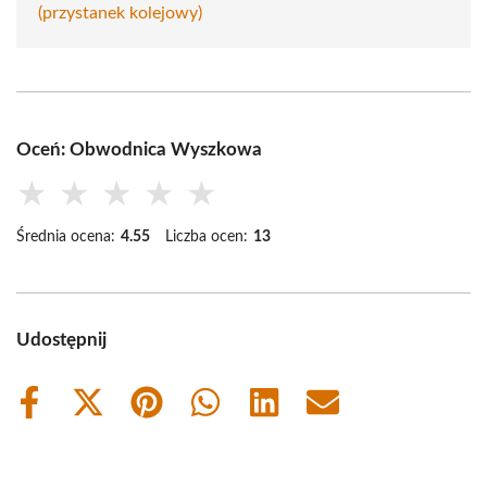
(przystanek kolejowy)
Oceń: Obwodnica Wyszkowa
★
★
★
★
★
Średnia ocena:
4.55
Liczba ocen:
13
Udostępnij
Share
Share
Share
Share
Share
Share
on
on
on
on
on
on
Facebook
X
Pinterest
WhatsApp
LinkedIn
Email
(Twitter)