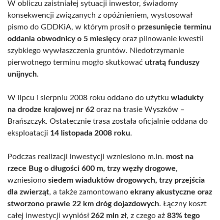
W obliczu zaistniałej sytuacji inwestor, świadomy
konsekwencji związanych z opóźnieniem, wystosował
pismo do GDDKiA, w którym prosił o
przesunięcie terminu
oddania obwodnicy o 5 miesięcy
oraz pilnowanie kwestii
szybkiego wywłaszczenia gruntów. Niedotrzymanie
pierwotnego terminu mogło skutkować
utratą funduszy
unijnych
.
W lipcu i sierpniu 2008 roku oddano do użytku
wiadukty
na drodze krajowej nr 62
oraz na trasie Wyszków –
Brańszczyk. Ostatecznie trasa została oficjalnie oddana do
eksploatacji
14 listopada 2008 roku
.
Podczas realizacji inwestycji wzniesiono m.in.
most na
rzece Bug o długości 600 m, trzy węzły drogowe
,
wzniesiono
siedem wiaduktów drogowych, trzy przejścia
dla zwierząt
, a także zamontowano
ekrany akustyczne oraz
stworzono prawie 22 km dróg dojazdowych
. Łączny koszt
całej inwestycji wyniósł
262 mln zł
, z czego aż
83% tego