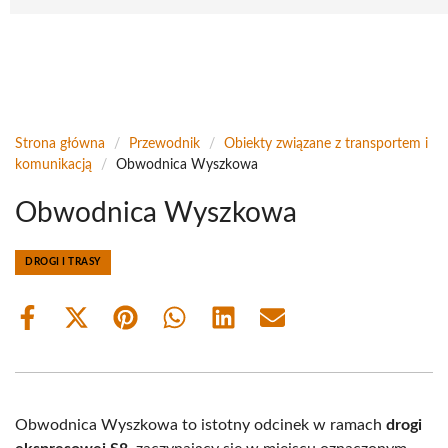
Strona główna
/
Przewodnik
/
Obiekty związane z transportem i
komunikacją
/
Obwodnica Wyszkowa
Obwodnica Wyszkowa
DROGI I TRASY
Share
Share
Share
Share
Share
Share
on
on
on
on
on
on
Facebook
X
Pinterest
WhatsApp
LinkedIn
Email
(Twitter)
Obwodnica Wyszkowa to istotny odcinek w ramach
drogi