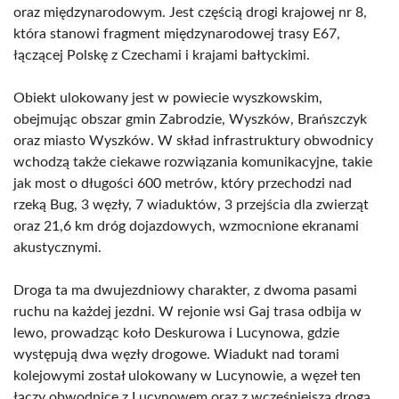
oraz międzynarodowym. Jest częścią drogi krajowej nr 8,
która stanowi fragment międzynarodowej trasy E67,
łączącej Polskę z Czechami i krajami bałtyckimi.
Obiekt ulokowany jest w powiecie wyszkowskim,
obejmując obszar gmin Zabrodzie, Wyszków, Brańszczyk
oraz miasto Wyszków. W skład infrastruktury obwodnicy
wchodzą także ciekawe rozwiązania komunikacyjne, takie
jak most o długości 600 metrów, który przechodzi nad
rzeką Bug, 3 węzły, 7 wiaduktów, 3 przejścia dla zwierząt
oraz 21,6 km dróg dojazdowych, wzmocnione ekranami
akustycznymi.
Droga ta ma dwujezdniowy charakter, z dwoma pasami
ruchu na każdej jezdni. W rejonie wsi Gaj trasa odbija w
lewo, prowadząc koło Deskurowa i Lucynowa, gdzie
występują dwa węzły drogowe. Wiadukt nad torami
kolejowymi został ulokowany w Lucynowie, a węzeł ten
łączy obwodnicę z Lucynowem oraz z wcześniejszą drogą