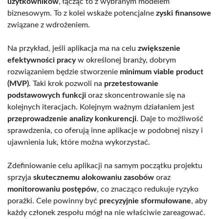
użytkowników
, łącząc to z wybranym modelem
biznesowym. To z kolei wskaże potencjalne
zyski finansowe
związane z wdrożeniem.
Na przykład, jeśli aplikacja ma na celu
zwiększenie
efektywności pracy
w określonej branży, dobrym
rozwiązaniem będzie stworzenie
minimum viable product
(MVP)
. Taki krok pozwoli na
przetestowanie
podstawowych funkcji
oraz skoncentrowanie się na
kolejnych iteracjach. Kolejnym ważnym działaniem jest
przeprowadzenie analizy konkurencji
. Daje to możliwość
sprawdzenia, co oferują inne aplikacje w podobnej niszy i
ujawnienia luk, które można wykorzystać.
Zdefiniowanie celu aplikacji na samym początku projektu
sprzyja
skutecznemu alokowaniu zasobów
oraz
monitorowaniu postępów
, co znacząco redukuje ryzyko
porażki. Cele powinny być
precyzyjnie sformułowane
, aby
każdy członek zespołu mógł na nie właściwie zareagować.