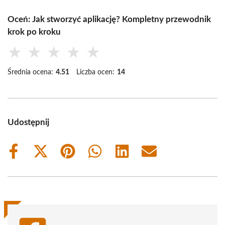
Oceń: Jak stworzyć aplikację? Kompletny przewodnik
krok po kroku
★
★
★
★
★
Średnia ocena:
4.51
Liczba ocen:
14
Udostępnij
Share
Share
Share
Share
Share
Share
on
on
on
on
on
on
Facebook
X
Pinterest
WhatsApp
LinkedIn
Email
(Twitter)