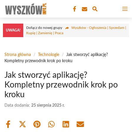
Przejdź
M
do
treści
Dołącz do nowej grupy
Wyszków - Ogłoszenia | Sprzedam |
UWAGA!
Kupię | Zamienię | Praca
Strona główna
/
Technologie
/
Jak stworzyć aplikację?
Kompletny przewodnik krok po kroku
Jak stworzyć aplikację?
Kompletny przewodnik krok po
kroku
Data dodania:
25 sierpnia 2025 r.
Share
Share
Share
Share
Share
Share
on
on
on
on
on
on