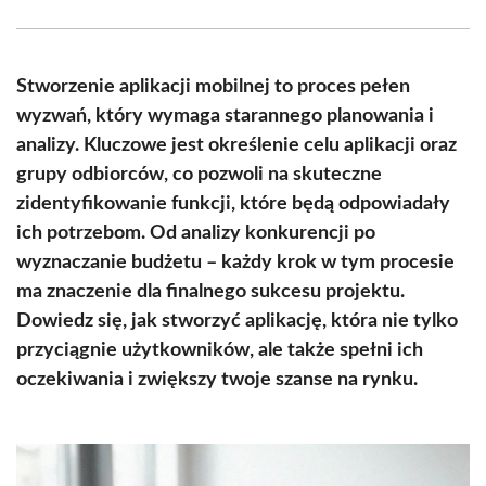
Facebook
X
Pinterest
WhatsApp
LinkedIn
Email
(Twitter)
Stworzenie aplikacji mobilnej to proces pełen
wyzwań, który wymaga starannego planowania i
analizy. Kluczowe jest określenie celu aplikacji oraz
grupy odbiorców, co pozwoli na skuteczne
zidentyfikowanie funkcji, które będą odpowiadały
ich potrzebom. Od analizy konkurencji po
wyznaczanie budżetu – każdy krok w tym procesie
ma znaczenie dla finalnego sukcesu projektu.
Dowiedz się, jak stworzyć aplikację, która nie tylko
przyciągnie użytkowników, ale także spełni ich
oczekiwania i zwiększy twoje szanse na rynku.