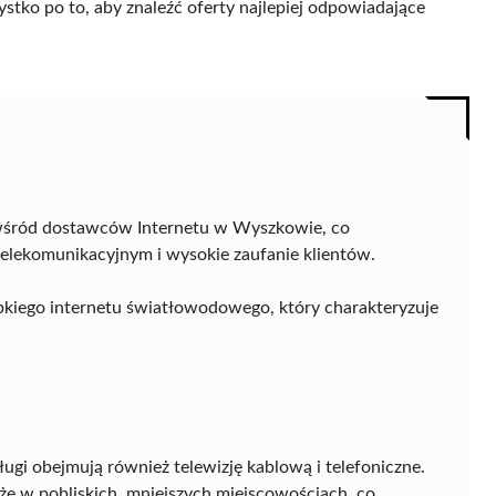
ystko po to, aby znaleźć oferty najlepiej odpowiadające
wśród dostawców Internetu w Wyszkowie, co
 telekomunikacyjnym i wysokie zaufanie klientów.
ybkiego internetu światłowodowego, który charakteryzuje
ugi obejmują również telewizję kablową i telefoniczne.
że w pobliskich, mniejszych miejscowościach, co