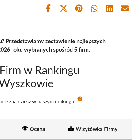
Share
Share
Share
Share
Share
Share
on
on
on
on
on
on
Facebook
X
Pinterest
WhatsApp
LinkedIn
Email
(Twitter)
u? Przedstawiamy zestawienie najlepszych
026 roku wybranych spośród 5 firm.
 Firm w Rankingu
 Wyszkowie
które znajdziesz w naszym rankingu.
Ocena
Wizytówka Firmy