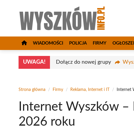
Przejdź
do
treści
WIADOMOŚCI
POLICJA
FIRMY
OGŁOSZE
UWAGA!
Dołącz do nowej grupy
Wysz
Strona główna
/
Firmy
/
Reklama, Internet i IT
/
Internet
Internet Wyszków – 
2026 roku